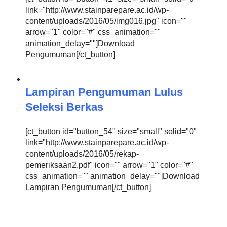
link="http://www.stainparepare.ac.id/wp-
content/uploads/2016/05/img016.jpg" icon=""
arrow="1" color="#" css_animation=""
animation_delay=""]Download
Pengumuman[/ct_button]
Lampiran Pengumuman Lulus
Seleksi Berkas
[ct_button id="button_54" size="small" solid="0"
link="http://www.stainparepare.ac.id/wp-
content/uploads/2016/05/rekap-
pemeriksaan2.pdf" icon="" arrow="1" color="#"
css_animation="" animation_delay=""]Download
Lampiran Pengumuman[/ct_button]