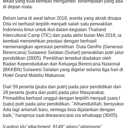
tekad yang kuat kembali mengambil kesempatan yang ada
di depan mata.
Belum lama di awal tahun 2018, wanita yang akrab disapa
Dita ini berhasil terpilih menjadi salah satu perwakilan
Indonesia timur untuk ikut dalam kegiatan Thailand
Intercultural Camp (TIC) dan pada akhir bulan Mei 2018, ia
kembali menorehkan prestasi dengan berhasil
memenangkan apresiasi pemilihan Duta GenRe (Generasi
Berencana) Sulawesi Selatan (Sulsel) perwakilan putri jalur
pendidikan (28/05). Pemilihan tersebut diadakan oleh
Badan Kependudukan dan Keluarga Berencana Nasional
(BKKBN) Sulawesi Selatan yang digelar selama tiga hari di
Hotel Grand Malebu Makassar.
Dari 59 peserta (putra dan putri) pada jalur pendidikan dan
28 peserta (putra dan putri) pada jalur Masyarakat,
Primaditha berhasil unggul dengan terpilih menjadi juara I
(satu) putri pada jalur pendidikan. "Alhamdulillah, bersyukur.
Ada lagi amanah baru, semoga bisa dijalankan dengan
baik," harapnya saat diwawancarai via whatsapp (30/05).
[caption id="attachment_8149" align="alignnone"