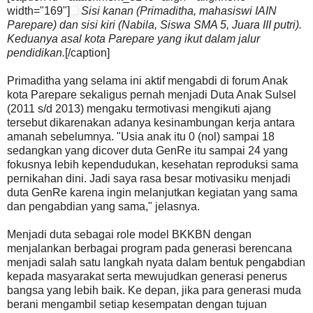
width="169"]
Sisi kanan (Primaditha, mahasiswi IAIN
Parepare) dan sisi kiri (Nabila, Siswa SMA 5, Juara III putri).
Keduanya asal kota Parepare yang ikut dalam jalur
pendidikan.
[/caption]
Primaditha yang selama ini aktif mengabdi di forum Anak
kota Parepare sekaligus pernah menjadi Duta Anak Sulsel
(2011 s/d 2013) mengaku termotivasi mengikuti ajang
tersebut dikarenakan adanya kesinambungan kerja antara
amanah sebelumnya. "Usia anak itu 0 (nol) sampai 18
sedangkan yang dicover duta GenRe itu sampai 24 yang
fokusnya lebih kependudukan, kesehatan reproduksi sama
pernikahan dini. Jadi saya rasa besar motivasiku menjadi
duta GenRe karena ingin melanjutkan kegiatan yang sama
dan pengabdian yang sama," jelasnya.
Menjadi duta sebagai role model BKKBN dengan
menjalankan berbagai program pada generasi berencana
menjadi salah satu langkah nyata dalam bentuk pengabdian
kepada masyarakat serta mewujudkan generasi penerus
bangsa yang lebih baik. Ke depan, jika para generasi muda
berani mengambil setiap kesempatan dengan tujuan