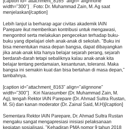
[caption id="attachment_8165" align="alignnone"
width="300"]
Foto: Dr. Muhammad Zain, M. Ag saat
menjelaskan[/caption]
Lebih lanjut ia berharap agar civitas akademik IAIN
Parepare ikut memberikan kontribusi untuk mengawasi,
mengontrol serta melakukan pengecekan terhadap buku-
buku yang dipelajari oleh anak-anak di sekolah. "Buku ini
bisa menentukan masa depan bangsa, dapat dibayangkan
jika anak-anak kita hanya belajar sejarah perang, sejarah
berdarah-darah tetapi sebaliknya kalau anak-anak kita
belajar tentang perdamaian, kesantunan, toleransi. Maka
bangsa ini semakin kuat dan bisa bertahan di masa depan,"
tambahnya.
[caption id="attachment_8163" align="alignnone"
width="300"]
Kiri Narasumber (Dr. Muhammad Zain, M.
Ag), tengah Rektor IAIN Parepare (Dr. Ahmad Sultra Rustan,
M. Si) dan kanan moderator (Dr. Zainal Said, M.H)[/caption]
Sementara Rektor IAIN Parepare, Dr. Ahmad Sultra Rustan
mengaku sangat mengapresiasi inisiasi pelaksanaan
kegiatan sosialisasi. "Kehadiran PMA nomor 9 tahun 2018