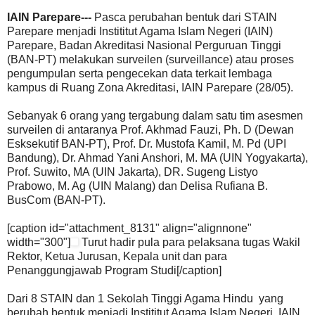
IAIN Parepare---
Pasca perubahan bentuk dari STAIN
Parepare menjadi Instititut Agama Islam Negeri (IAIN)
Parepare, Badan Akreditasi Nasional Perguruan Tinggi
(BAN-PT) melakukan surveilen (surveillance) atau proses
pengumpulan serta pengecekan data terkait lembaga
kampus di Ruang Zona Akreditasi, IAIN Parepare (28/05).
Sebanyak 6 orang yang tergabung dalam satu tim asesmen
surveilen di antaranya Prof. Akhmad Fauzi, Ph. D (Dewan
Esksekutif BAN-PT), Prof. Dr. Mustofa Kamil, M. Pd (UPI
Bandung), Dr. Ahmad Yani Anshori, M. MA (UIN Yogyakarta),
Prof. Suwito, MA (UIN Jakarta), DR. Sugeng Listyo
Prabowo, M. Ag (UIN Malang) dan Delisa Rufiana B.
BusCom (BAN-PT).
[caption id="attachment_8131" align="alignnone"
width="300"]
Turut hadir pula para pelaksana tugas Wakil
Rektor, Ketua Jurusan, Kepala unit dan para
Penanggungjawab Program Studi[/caption]
Dari 8 STAIN dan 1 Sekolah Tinggi Agama Hindu yang
berubah bentuk menjadi Instititut Agama Islam Negeri, IAIN