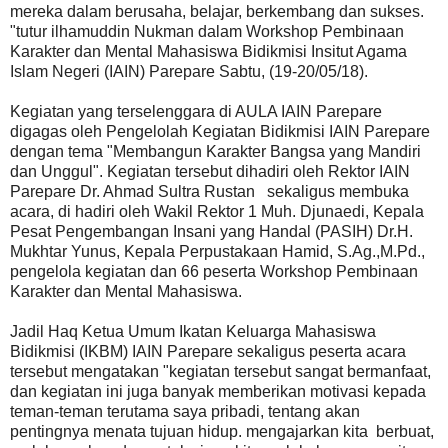
mereka dalam berusaha, belajar, berkembang dan sukses.
"tutur ilhamuddin Nukman dalam Workshop Pembinaan
Karakter dan Mental Mahasiswa Bidikmisi Insitut Agama
Islam Negeri (IAIN) Parepare Sabtu, (19-20/05/18).
Kegiatan yang terselenggara di AULA IAIN Parepare
digagas oleh Pengelolah Kegiatan Bidikmisi IAIN Parepare
dengan tema "Membangun Karakter Bangsa yang Mandiri
dan Unggul". Kegiatan tersebut dihadiri oleh Rektor IAIN
Parepare Dr. Ahmad Sultra Rustan sekaligus membuka
acara, di hadiri oleh Wakil Rektor 1 Muh. Djunaedi, Kepala
Pesat Pengembangan Insani yang Handal (PASIH) Dr.H.
Mukhtar Yunus, Kepala Perpustakaan Hamid, S.Ag.,M.Pd.,
pengelola kegiatan dan 66 peserta Workshop Pembinaan
Karakter dan Mental Mahasiswa.
Jadil Haq Ketua Umum Ikatan Keluarga Mahasiswa
Bidikmisi (IKBM) IAIN Parepare sekaligus peserta acara
tersebut mengatakan "kegiatan tersebut sangat bermanfaat,
dan kegiatan ini juga banyak memberikan motivasi kepada
teman-teman terutama saya pribadi, tentang akan
pentingnya menata tujuan hidup. mengajarkan kita berbuat,