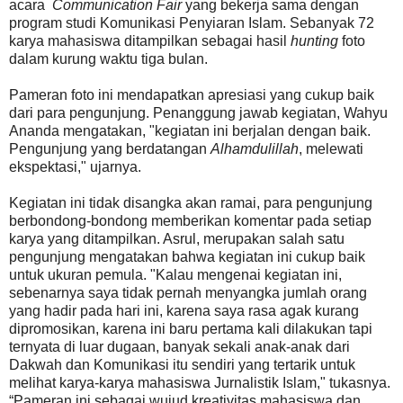
acara
Communication Fair
yang bekerja sama dengan
program studi Komunikasi Penyiaran Islam. Sebanyak 72
karya mahasiswa ditampilkan sebagai hasil
hunting
foto
dalam kurung waktu tiga bulan.
Pameran foto ini mendapatkan apresiasi yang cukup baik
dari para pengunjung. Penanggung jawab kegiatan, Wahyu
Ananda mengatakan, "kegiatan ini berjalan dengan baik.
Pengunjung yang berdatangan
Alhamdulillah
, melewati
ekspektasi," ujarnya.
Kegiatan ini tidak disangka akan ramai, para pengunjung
berbondong-bondong memberikan komentar pada setiap
karya yang ditampilkan. Asrul, merupakan salah satu
pengunjung mengatakan bahwa kegiatan ini cukup baik
untuk ukuran pemula. "Kalau mengenai kegiatan ini,
sebenarnya saya tidak pernah menyangka jumlah orang
yang hadir pada hari ini, karena saya rasa agak kurang
dipromosikan, karena ini baru pertama kali dilakukan tapi
ternyata di luar dugaan, banyak sekali anak-anak dari
Dakwah dan Komunikasi itu sendiri yang tertarik untuk
melihat karya-karya mahasiswa Jurnalistik Islam," tukasnya.
“Pameran ini sebagai wujud kreativitas mahasiswa dan