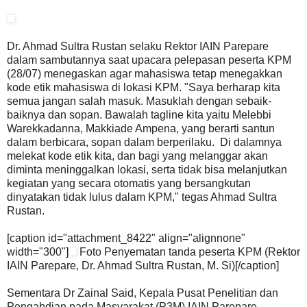
Dr. Ahmad Sultra Rustan selaku Rektor IAIN Parepare
dalam sambutannya saat upacara pelepasan peserta KPM
(28/07) menegaskan agar mahasiswa tetap menegakkan
kode etik mahasiswa di lokasi KPM. "Saya berharap kita
semua jangan salah masuk. Masuklah dengan sebaik-
baiknya dan sopan. Bawalah tagline kita yaitu Melebbi
Warekkadanna, Makkiade Ampena, yang berarti santun
dalam berbicara, sopan dalam berperilaku. Di dalamnya
melekat kode etik kita, dan bagi yang melanggar akan
diminta meninggalkan lokasi, serta tidak bisa melanjutkan
kegiatan yang secara otomatis yang bersangkutan
dinyatakan tidak lulus dalam KPM," tegas Ahmad Sultra
Rustan.
[caption id="attachment_8422" align="alignnone"
width="300"]
Foto Penyematan tanda peserta KPM (Rektor
IAIN Parepare, Dr. Ahmad Sultra Rustan, M. Si)[/caption]
Sementara Dr Zainal Said, Kepala Pusat Penelitian dan
Pengabdian pada Masyarakat (P3M) IAIN Parepare