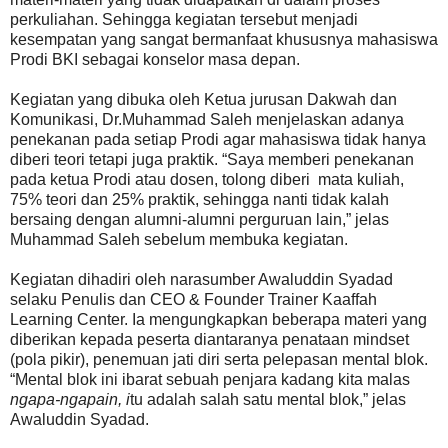
perkuliahan. Sehingga kegiatan tersebut menjadi
kesempatan yang sangat bermanfaat khususnya mahasiswa
Prodi BKI sebagai konselor masa depan.
Kegiatan yang dibuka oleh Ketua jurusan Dakwah dan
Komunikasi, Dr.Muhammad Saleh menjelaskan adanya
penekanan pada setiap Prodi agar mahasiswa tidak hanya
diberi teori tetapi juga praktik. “Saya memberi penekanan
pada ketua Prodi atau dosen, tolong diberi mata kuliah,
75% teori dan 25% praktik, sehingga nanti tidak kalah
bersaing dengan alumni-alumni perguruan lain,” jelas
Muhammad Saleh sebelum membuka kegiatan.
Kegiatan dihadiri oleh narasumber Awaluddin Syadad
selaku Penulis dan CEO & Founder Trainer Kaaffah
Learning Center. Ia mengungkapkan beberapa materi yang
diberikan kepada peserta diantaranya penataan mindset
(pola pikir), penemuan jati diri serta pelepasan mental blok.
“Mental blok ini ibarat sebuah penjara kadang kita malas
ngapa-ngapain, i
tu adalah salah satu mental blok,” jelas
Awaluddin Syadad.