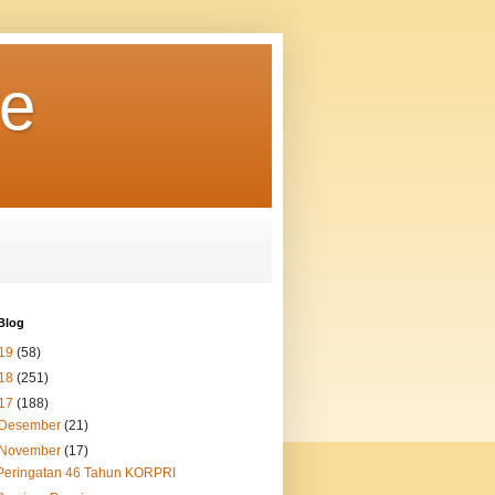
re
Blog
19
(58)
18
(251)
17
(188)
Desember
(21)
November
(17)
Peringatan 46 Tahun KORPRI