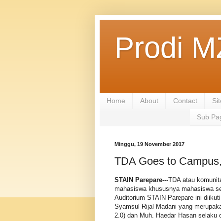
Prodi M
Home
About
Contact
Si
Sub Pa
Minggu, 19 November 2017
TDA Goes to Campus,
STAIN Parepare---
TDA atau komunit
mahasiswa khususnya mahasiswa seme
Auditorium STAIN Parepare ini diiku
Syamsul Rijal Madani yang merupaka
2.0) dan Muh. Haedar Hasan selaku ow