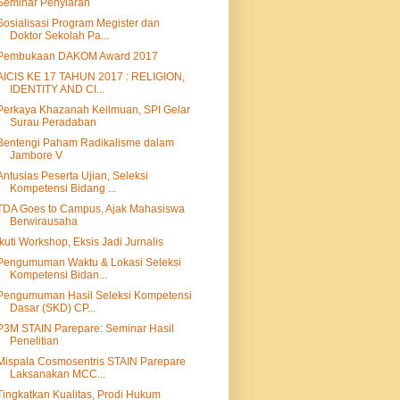
Seminar Penyiaran
Sosialisasi Program Megister dan
Doktor Sekolah Pa...
Pembukaan DAKOM Award 2017
AICIS KE 17 TAHUN 2017 : RELIGION,
IDENTITY AND CI...
Perkaya Khazanah Keilmuan, SPI Gelar
Surau Peradaban
Bentengi Paham Radikalisme dalam
Jambore V
Antusias Peserta Ujian, Seleksi
Kompetensi Bidang ...
TDA Goes to Campus, Ajak Mahasiswa
Berwirausaha
Ikuti Workshop, Eksis Jadi Jurnalis
Pengumuman Waktu & Lokasi Seleksi
Kompetensi Bidan...
Pengumuman Hasil Seleksi Kompetensi
Dasar (SKD) CP...
P3M STAIN Parepare: Seminar Hasil
Penelitian
Mispala Cosmosentris STAIN Parepare
Laksanakan MCC...
Tingkatkan Kualitas, Prodi Hukum