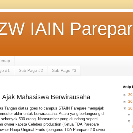
ZW IAIN Parepa
temap
ge #1
Sub Page #2
Sub Page #3
Arsip 
►
20
 Ajak Mahasiswa Berwirausaha
►
20
as Tangan diatas goes to campus STAIN Parepare mengajak
▼
20
ster akhir untuk berwirausaha. Acara yang berlangsung di
►
ti sebanyak 500 orang. Narasumber yang diundang seperti
▼
n owner kaosta Celebes production (Ketua TDA Parepare
ner Haeju Original Fruits (pengurus TDA Parepare 2.0 divisi