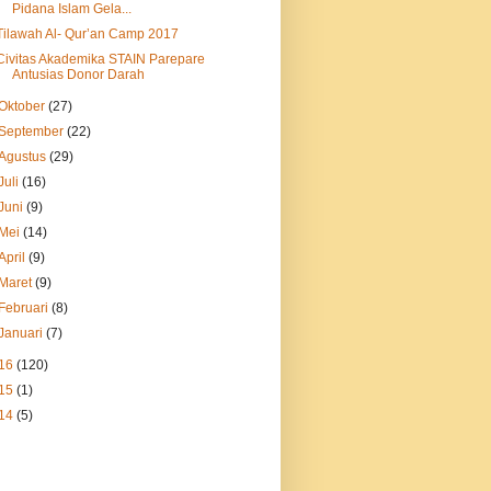
Pidana Islam Gela...
Tilawah Al- Qur’an Camp 2017
Civitas Akademika STAIN Parepare
Antusias Donor Darah
Oktober
(27)
September
(22)
Agustus
(29)
Juli
(16)
Juni
(9)
Mei
(14)
April
(9)
Maret
(9)
Februari
(8)
Januari
(7)
16
(120)
15
(1)
14
(5)