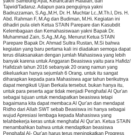
yakni Sambung Ayat, Kelancaran Hafalan, dan
Tajwid/Tadaruz. Adapun para pengujinya yakni
Badruzzaman, S.Ag.,M.H, Dr. H. Muchtar Lc.,M.Th.I, Drs. H.
Abd. Rahman F, M.Ag dan Budiman, M.Hi. Kegiatan ini
dihadiri pula oleh Ketua STAIN Parepare dan Kasubdit
Kelembagaan dan Kemahasiswaan yakni Bapak Dr.
Muhammad Zain, S.Ag.,M.Ag. Menurut Ketua STAIN
Parepare Bapak Dr. Ahmad Sultra Rustan, M.Si bahwa
kegiatan yang baru pertama kali ini diadakan semoga dapat
terus dilaksanakan dengan jumlah Mahasiswa yang lebih
banyak karena untuk Anggaran Beasiswa yaitu para Hafidz/
Hafidzah tahun 2016 sebanyak 20 orang namun yang
dikeluarkan hanya sejumlah 6 Orang. untuk itu sangat
diharapkan kepada para Mahasiswa agar tahun berikutnya
dapat mengikuti Ujian Berkala tersebut. bukan hanya itu,
untuk para peserta agar tidak menjadi Penghafal Al Qur'an
sebagai tujuan untuk mendapatkan beasiswa tetapi
bagaimana kita dapat membaca Al Qur'an dan mendapat
Ridho dari Allah SWT sebab Beasiswa ini hanya sebagai
wujud Apresiasi lembaga kepada Mahasiswa yang
telahbekerja keras untuk menghafal Al Qur'an. Ketua STAIN
menambahkan bahwa untuk mendaptkan beasiswa
Penghafal Al- Qur'an harus terus meningkatkan Progress