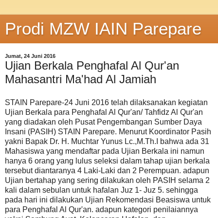
Prodi MZW IAIN Parepare
Jumat, 24 Juni 2016
Ujian Berkala Penghafal Al Qur'an
Mahasantri Ma'had Al Jamiah
STAIN Parepare-24 Juni 2016 telah dilaksanakan kegiatan
Ujian Berkala para Penghafal Al Qur'an/ Tahfidz Al Qur'an
yang diadakan oleh Pusat Pengembangan Sumber Daya
Insani (PASIH) STAIN Parepare. Menurut Koordinator Pasih
yakni Bapak Dr. H. Muchtar Yunus Lc.,M.Th.I bahwa ada 31
Mahasiswa yang mendaftar pada Ujian Berkala ini namun
hanya 6 orang yang lulus seleksi dalam tahap ujian berkala
tersebut diantaranya 4 Laki-Laki dan 2 Perempuan. adapun
Ujian bertahap yang sering dilakukan oleh PASIH selama 2
kali dalam sebulan untuk hafalan Juz 1- Juz 5. sehingga
pada hari ini dilakukan Ujian Rekomendasi Beasiswa untuk
para Penghafal Al Qur'an. adapun kategori penilaiannya