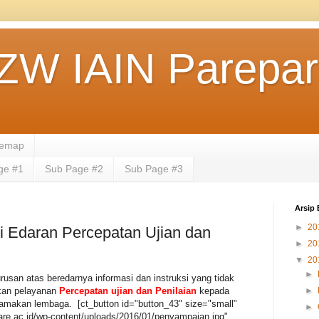
ZW IAIN Parepa
temap
ge #1
Sub Page #2
Sub Page #3
Arsip 
►
20
i Edaran Percepatan Ujian dan
►
20
▼
20
►
rusan atas beredarnya informasi dan instruksi yang tidak
►
kan pelayanan
Percepatan ujian dan Penilaian
kepada
makan lembaga. [ct_button id="button_43" size="small"
►
pare.ac.id/wp-content/uploads/2016/01/penyampaian.jpg"