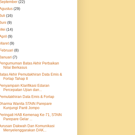
September
(22)
Agustus
(29)
Juli
(16)
Juni
(9)
Mei
(14)
April
(9)
Maret
(9)
Februari
(8)
Januari
(7)
Pengumuman Batas Akhir Perbaikan
Nilai Berkasus
Batas Akhir Pemutakhiran Data Emis &
Forlap Tahap II
Penyampain Klarifikasi Edaran
Percepatan Ujian dan...
Pemutakhiran Data Emis & Forlap
Dharma Wanita STAIN Parepare
Kunjungi Panti Jompo
Peringati HAB Kemenag Ke-71, STAIN
Parepare Gelar ...
Jurusan Dakwah Dan Komunikasi
Menyelenggarakan DAK...