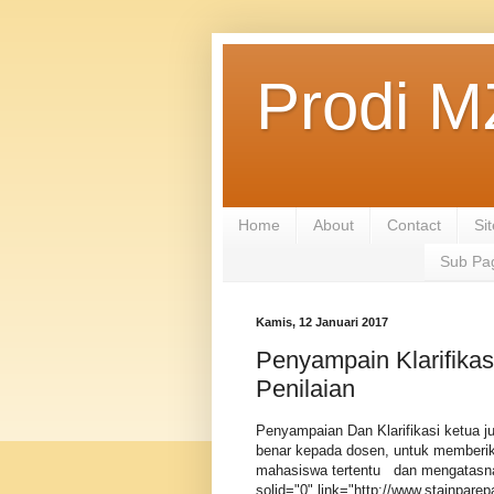
Prodi M
Home
About
Contact
Si
Sub Pa
Kamis, 12 Januari 2017
Penyampain Klarifikas
Penilaian
Penyampaian Dan Klarifikasi ketua ju
benar kepada dosen, untuk memberi
mahasiswa tertentu dan mengatasna
solid="0" link="http://www.stainpare