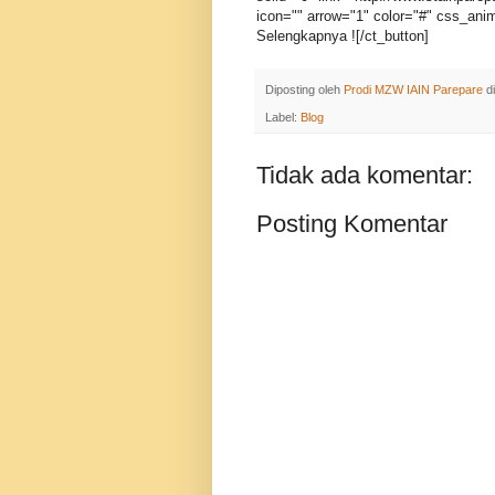
icon="" arrow="1" color="#" css_anim
Selengkapnya ![/ct_button]
Diposting oleh
Prodi MZW IAIN Parepare
d
Label:
Blog
Tidak ada komentar:
Posting Komentar