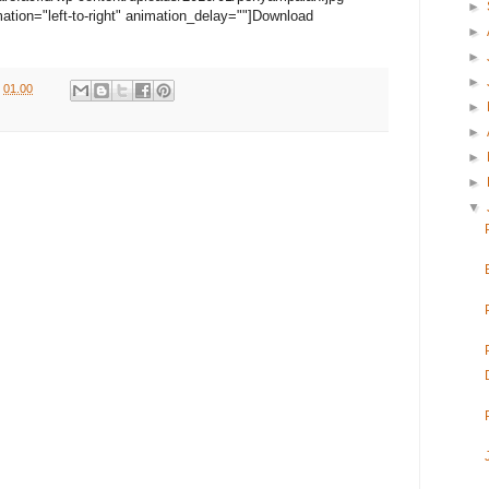
►
ation="left-to-right" animation_delay=""]Download
►
►
►
i
01.00
►
►
►
►
▼