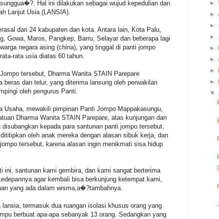
►
unggua�?. Hal ini dilakukan sebagai wujud kepedulian dan
ah Lanjut Usia (LANSIA).
►
►
sal dari 24 kabupaten dan kota. Antara lain, Kota Palu,
►
, Gowa, Maros, Pangkep, Barru, Selayar dan beberapa lagi
warga negara asing (china), yang tinggal di panti jompo
►
ta-rata usia diatas 60 tahun.
►
►
 Jompo tersebut, Dharma Wanita STAIN Parepare
►
eras dan telur, yang diterima lansung oleh perwakilan
pingi oleh pengurus Panti.
▼
ta Usaha, mewakili pimpinan Panti Jompo Mappakasungu,
atuan Dharma Wanita STAIN Parepare, atas kunjungan dan
 disubangkan kepada para santunan panti jompo tersebut.
 dititipkan oleh anak mereka dengan alasan sibuk kerja, dan
 jompo tersebut, karena alasan ingin menikmati sisa hidup
 ini, santunan kami gembira, dan kami sangat berterima
 kedepannya agar kembali bisa berkunjung ketempat kami,
tunan yang ada dalam wisma,a�?tambahnya.
 lansia, termasuk dua ruangan isolasi khusus orang yang
ampu berbuat apa-apa sebanyak 13 orang. Sedangkan yang