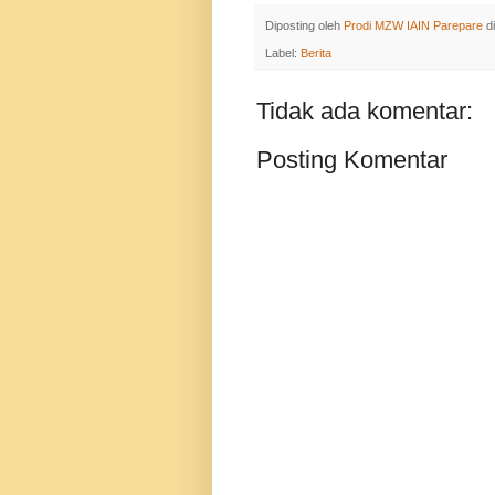
Diposting oleh
Prodi MZW IAIN Parepare
d
Label:
Berita
Tidak ada komentar:
Posting Komentar