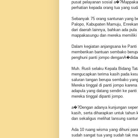
pusat pelayanan sosial a�?Mappakas
perhatian kepada orang tua yang sud
Sebanyak 75 orang santunan yang bera
Palopo, Kabupaten Mamuju, Enrekang
dari daerah lainnya, bahkan ada pula 
mappakasungu dan mereka memiliki ra
Dalam kegiatan anjangsana ke Panti
memberikan bantuan sembako berupa b
penghuni panti jompo denganA�didam
Muh. Rusli selaku Kepala Bidang Ta
mengucapkan terima kasih pada kes
saluran tangan berupa sembako yang
Mereka tinggal di panti jompo karena
adapula yang datang sendiri ke panti
mereka tinggal dipanti jompo.
a�?Dengan adanya kunjungan seperti
kasih, serta diharapkan untuk tahun
dan sekaligus melihat lansung san
Ada 10 ruang wisma yang dihuni para
sudah sangat tua yang sudah tak m