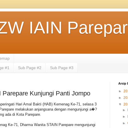
ZW IAIN Parepa
temap
ge #1
Sub Page #2
Sub Page #3
Arsip 
►
20
 Parepare Kunjungi Panti Jompo
►
20
eringati Hari Amal Bakti (HAB) Kemenag Ke-71, selasa 3
▼
20
 Parepare melakukan anjangsana dengan mengunjungi a�?
►
 ada di Kota Parepare.
►
►
enag Ke-71, Dharma Wanita STAIN Parepare mengunjungi