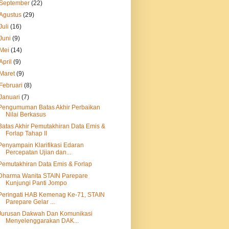
September
(22)
Agustus
(29)
Juli
(16)
Juni
(9)
Mei
(14)
April
(9)
Maret
(9)
Februari
(8)
Januari
(7)
Pengumuman Batas Akhir Perbaikan
Nilai Berkasus
Batas Akhir Pemutakhiran Data Emis &
Forlap Tahap II
Penyampain Klarifikasi Edaran
Percepatan Ujian dan...
Pemutakhiran Data Emis & Forlap
Dharma Wanita STAIN Parepare
Kunjungi Panti Jompo
Peringati HAB Kemenag Ke-71, STAIN
Parepare Gelar ...
Jurusan Dakwah Dan Komunikasi
Menyelenggarakan DAK...