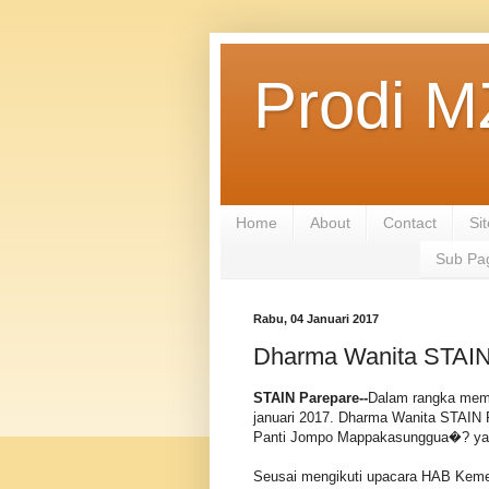
Prodi M
Home
About
Contact
Si
Sub Pa
Rabu, 04 Januari 2017
Dharma Wanita STAIN
STAIN Parepare--
Dalam rangka memp
januari 2017. Dharma Wanita STAIN
Panti Jompo Mappakasunggua�? yang
Seusai mengikuti upacara HAB Kem